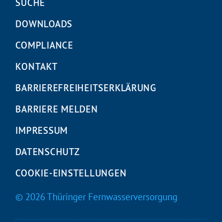
Navigation
SUCHE
überspringen
DOWNLOADS
COMPLIANCE
KONTAKT
BARRIEREFREIHEITS­ERKLÄRUNG
BARRIERE MELDEN
IMPRESSUM
DATENSCHUTZ
COOKIE-EINSTELLUNGEN
© 2026 Thüringer Fernwasserversorgung