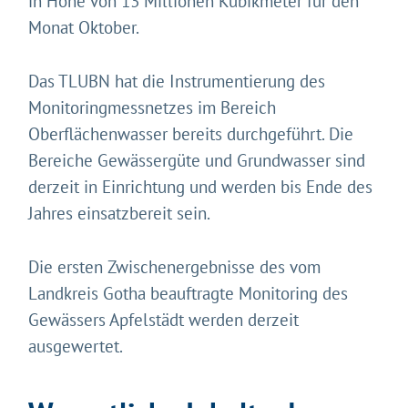
in Höhe von 13 Millionen Kubikmeter für den
Monat Oktober.
Das TLUBN hat die Instrumentierung des
Monitoringmessnetzes im Bereich
Oberflächenwasser bereits durchgeführt. Die
Bereiche Gewässergüte und Grundwasser sind
derzeit in Einrichtung und werden bis Ende des
Gleich geht's los!
Jahres einsatzbereit sein.
Mit Ihrer Zustimmung möchten wir moderne Web-
Technologien auf unserer Website nutzen. Einige sind
Die ersten Zwischenergebnisse des vom
essenziell, Youtube und Matomo helfen uns diese
Landkreis Gotha beauftragte Monitoring des
Website und Ihr Erlebnis zu verbessern.
Gewässers Apfelstädt werden derzeit
Impressum
&
Datenschutz
ausgewertet.