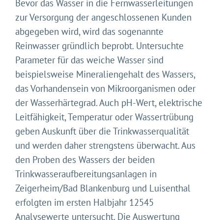
Bevor das Wasser in die Fernwasserleitungen
zur Versorgung der angeschlossenen Kunden
abgegeben wird, wird das sogenannte
Reinwasser gründlich beprobt. Untersuchte
Parameter für das weiche Wasser sind
Gleich geht's los!
beispielsweise Mineraliengehalt des Wassers,
das Vorhandensein von Mikroorganismen oder
Mit Ihrer Zustimmung möchten wir moderne Web-
der Wasserhärtegrad. Auch pH-Wert, elektrische
Technologien auf unserer Website nutzen. Einige sind
essenziell, Youtube und Matomo helfen uns diese
Leitfähigkeit, Temperatur oder Wassertrübung
Website und Ihr Erlebnis zu verbessern.
geben Auskunft über die Trinkwasserqualität
Impressum
&
Datenschutz
und werden daher strengstens überwacht. Aus
den Proben des Wassers der beiden
Trinkwasseraufbereitungsanlagen in
Zeigerheim/Bad Blankenburg und Luisenthal
erfolgten im ersten Halbjahr 12545
Analysewerte untersucht. Die Auswertung