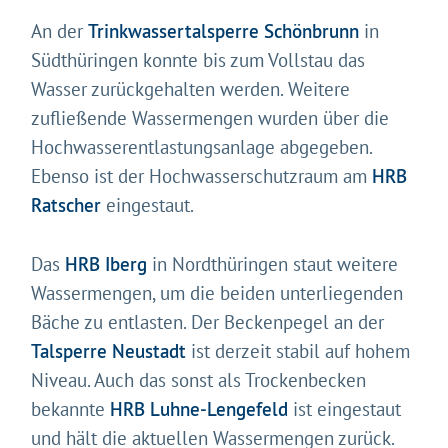
An der
Trinkwassertalsperre Schönbrunn
in
Südthüringen konnte bis zum Vollstau das
Wasser zurückgehalten werden. Weitere
zufließende Wassermengen wurden über die
Gleich geht's los!
Hochwasserentlastungsanlage abgegeben.
Mit Ihrer Zustimmung möchten wir moderne Web-
Ebenso ist der Hochwasserschutzraum am
HRB
Technologien auf unserer Website nutzen. Einige sind
Ratscher
eingestaut.
essenziell, Youtube und Matomo helfen uns diese
Website und Ihr Erlebnis zu verbessern.
Impressum
&
Datenschutz
Das
HRB Iberg
in Nordthüringen staut weitere
Wassermengen, um die beiden unterliegenden
Bäche zu entlasten. Der Beckenpegel an der
Talsperre Neustadt
ist derzeit stabil auf hohem
Niveau. Auch das sonst als Trockenbecken
bekannte
HRB Luhne-Lengefeld
ist eingestaut
und hält die aktuellen Wassermengen zurück.