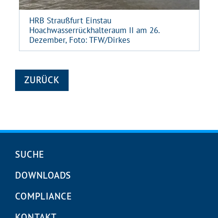
HRB Straußfurt Einstau
Hoachwasserrückhalteraum II am 26.
Dezember, Foto: TFW/Dirkes
ZURÜCK
Navigation
SUCHE
überspringen
DOWNLOADS
COMPLIANCE
KONTAKT