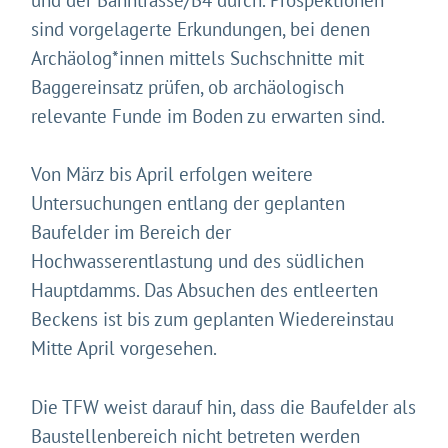
sind vorgelagerte Erkundungen, bei denen
Archäolog*innen mittels Suchschnitte mit
Baggereinsatz prüfen, ob archäologisch
Gleich geht's los!
relevante Funde im Boden zu erwarten sind.
Mit Ihrer Zustimmung möchten wir moderne Web-
Technologien auf unserer Website nutzen. Einige sind
essenziell, Youtube und Matomo helfen uns diese
Von März bis April erfolgen weitere
Website und Ihr Erlebnis zu verbessern.
Untersuchungen entlang der geplanten
Impressum
&
Datenschutz
Baufelder im Bereich der
Hochwasserentlastung und des südlichen
Hauptdamms. Das Absuchen des entleerten
Beckens ist bis zum geplanten Wiedereinstau
Mitte April vorgesehen.
Die TFW weist darauf hin, dass die Baufelder als
Baustellenbereich nicht betreten werden