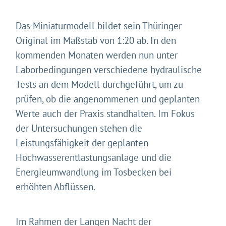
Das Miniaturmodell bildet sein Thüringer
Original im Maßstab von 1:20 ab. In den
kommenden Monaten werden nun unter
Laborbedingungen verschiedene hydraulische
Tests an dem Modell durchgeführt, um zu
prüfen, ob die angenommenen und geplanten
Gleich geht's los!
Werte auch der Praxis standhalten. Im Fokus
Mit Ihrer Zustimmung möchten wir moderne Web-
der Untersuchungen stehen die
Technologien auf unserer Website nutzen. Einige sind
essenziell, Youtube und Matomo helfen uns diese
Leistungsfähigkeit der geplanten
Website und Ihr Erlebnis zu verbessern.
Hochwasserentlastungsanlage und die
Impressum
&
Datenschutz
Energieumwandlung im Tosbecken bei
erhöhten Abflüssen.
Im Rahmen der Langen Nacht der