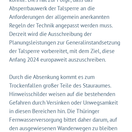
Absperrbauwerk der Talsperre an die
Anforderungen der allgemein anerkannten
Regeln der Technik angepasst werden muss.
Derzeit wird die Ausschreibung der
Planungsleistungen zur Generalinstandsetzung
der Talsperre vorbereitet, mit dem Ziel, diese
Anfang 2024 europaweit auszuschreiben.
Durch die Absenkung kommt es zum
Trockenfallen großer Teile des Stauraumes.
Gleich geht's los!
Hinweisschilder weisen auf die bestehenden
Gefahren durch Versinken oder Unwegsamkeit
Mit Ihrer Zustimmung möchten wir moderne Web-
Technologien auf unserer Website nutzen. Einige sind
in diesen Bereichen hin. Die Thüringer
essenziell, Youtube und Matomo helfen uns diese
Fernwasserversorgung bittet daher darum, auf
Website und Ihr Erlebnis zu verbessern.
den ausgewiesenen Wanderwegen zu bleiben