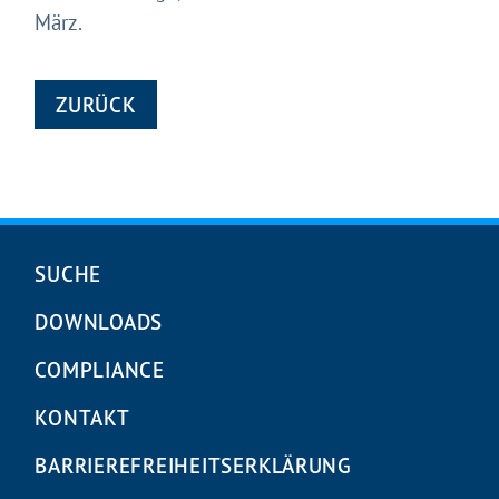
März.
ZURÜCK
Navigation
SUCHE
überspringen
DOWNLOADS
COMPLIANCE
KONTAKT
BARRIEREFREIHEITS­ERKLÄRUNG