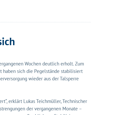
sich
 vergangenen Wochen deutlich erholt. Zum
 haben sich die Pegelstände stabilisiert
nserer
erversorgung wieder aus der Talsperre
ns diese
rt“, erklärt Lukas Teichmüller, Technischer
Anstrengungen der vergangenen Monate –