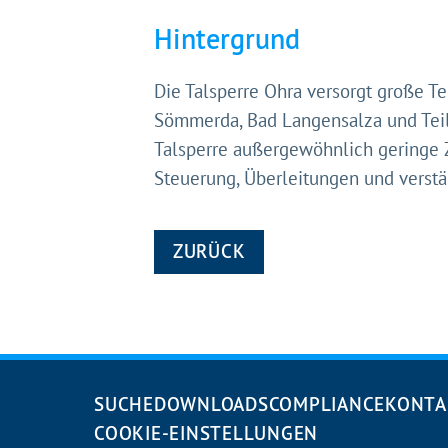
Hintergrund
Die Talsperre Ohra versorgt große Te
Sömmerda, Bad Langensalza und Teil
Talsperre außergewöhnlich geringe 
Steuerung, Überleitungen und verstä
ZURÜCK
Navigation
SUCHE
DOWNLOADS
COMPLIANCE
KONTA
überspringen
COOKIE-EINSTELLUNGEN