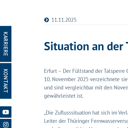
11.11.2025
KARRIERE
Situation an der
Erfurt – Der Füllstand der Talsperr
KONTAKT
Gleich g
10. November 2025 verzeichnete sie 
Mit Ihrer Z
und sind vergleichbar mit den Novem
Website nut
gewährleistet ist.
Website und
Impressum
„Die Zuflusssituation hat sich im Ve
Leiter der Thüringer Fernwasserver