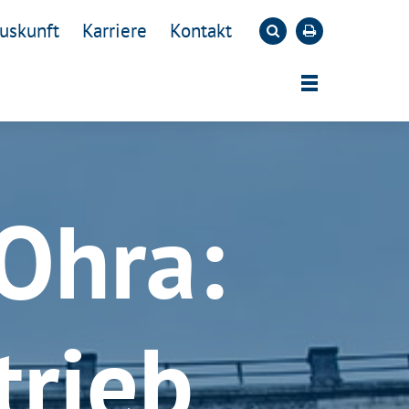
uskunft
Karriere
Kontakt
 Ohra:
rieb