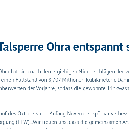
 Talsperre Ohra entspannt 
e Ohra hat sich nach den ergiebigen Niederschlägen der
eht's los!
einen Füllstand von 8,707 Millionen Kubikmetern. Damit
ustimmung möchten wir moderne Web-Technologien auf u
berwerten der Vorjahre, sodass die gewohnte Trinkwass
zen. Einige sind essenziell, Youtube und Matomo helfen u
 Ihr Erlebnis zu verbessern.
&
Datenschutz
rlauf des Oktobers und Anfang November spürbar verbesse
sorgung (TFW). „Wir freuen uns, dass die gemeinsamen 