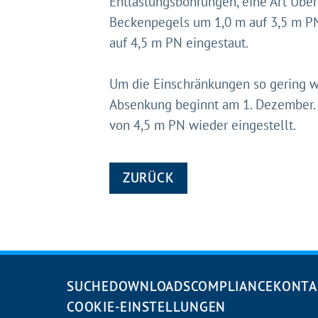
Entlastungsbohrungen, eine Art Überl
Beckenpegels um 1,0 m auf 3,5 m PN 
auf 4,5 m PN eingestaut.
Um die Einschränkungen so gering wi
Absenkung beginnt am 1. Dezember. N
von 4,5 m PN wieder eingestellt.
ZURÜCK
Navigation
SUCHE
DOWNLOADS
COMPLIANCE
KONTA
überspringen
COOKIE-EINSTELLUNGEN