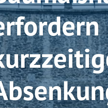
erfordern
kurzzeitig
Absenkun