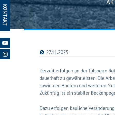
AK
KONTAKT
Gleich g
Mit Ihrer Z
Website nut
Website und
Impressum
27.11.2025
Derzeit erfolgen an der Talsperre R
dauerhaft zu gewährleisten. Die Arb
sowie den Anglern und weiteren Nutz
Zukünftig ist ein stabiler Beckenpeg
Dazu erfolgen bauliche Veränderung