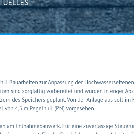
TUELLES
eht's los!
ustimmung möchten wir moderne Web-Technologien auf u
zen. Einige sind essenziell, Youtube und Matomo helfen u
 Ihr Erlebnis zu verbessern.
&
Datenschutz
oth II Bauarbeiten zur Anpassung der Hochwasserseitene
eiten sind sorgfältig vorbereitet und wurden in enger 
ern des Speichers geplant. Von der Anlage aus soll im
el von 4,5 m Pegelnull (PN) vorgesehen.
en am Entnahmebauwerk. Für eine zuverlässige Steueru