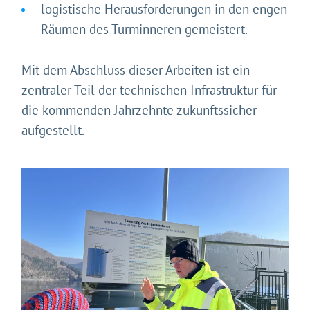
logistische Herausforderungen in den engen
Räumen des Turminneren gemeistert.
Mit dem Abschluss dieser Arbeiten ist ein
Gleich geht's los!
zentraler Teil der technischen Infrastruktur für
Mit Ihrer Zustimmung möchten wir moderne Web-
die kommenden Jahrzehnte zukunftssicher
Technologien auf unserer Website nutzen. Einige sind
aufgestellt.
essenziell, Youtube und Matomo helfen uns diese
Website und Ihr Erlebnis zu verbessern.
Impressum
&
Datenschutz