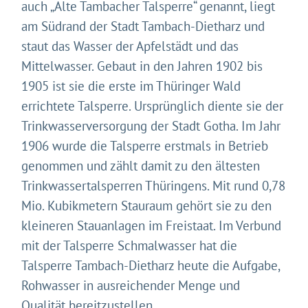
auch „Alte Tambacher Talsperre“ genannt, liegt
am Südrand der Stadt Tambach-Dietharz und
staut das Wasser der Apfelstädt und das
Mittelwasser. Gebaut in den Jahren 1902 bis
1905 ist sie die erste im Thüringer Wald
errichtete Talsperre. Ursprünglich diente sie der
Trinkwasserversorgung der Stadt Gotha. Im Jahr
1906 wurde die Talsperre erstmals in Betrieb
genommen und zählt damit zu den ältesten
Trinkwassertalsperren Thüringens. Mit rund 0,78
Gleich geht's los!
Mio. Kubikmetern Stauraum gehört sie zu den
kleineren Stauanlagen im Freistaat. Im Verbund
Mit Ihrer Zustimmung möchten wir moderne Web-
mit der Talsperre Schmalwasser hat die
Technologien auf unserer Website nutzen. Einige sind
essenziell, Youtube und Matomo helfen uns diese
Talsperre Tambach-Dietharz heute die Aufgabe,
Website und Ihr Erlebnis zu verbessern.
Rohwasser in ausreichender Menge und
Impressum
&
Datenschutz
Qualität bereitzustellen.