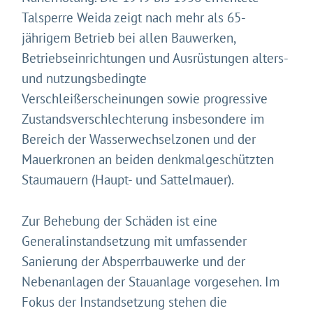
Talsperre Weida zeigt nach mehr als 65-
jährigem Betrieb bei allen Bauwerken,
Betriebseinrichtungen und Ausrüstungen alters-
und nutzungsbedingte
Verschleißerscheinungen sowie progressive
Zustandsverschlechterung insbesondere im
Bereich der Wasserwechselzonen und der
Mauerkronen an beiden denkmalgeschützten
Staumauern (Haupt- und Sattelmauer).
Gleich geht's los!
Zur Behebung der Schäden ist eine
Mit Ihrer Zustimmung möchten wir moderne Web-
Generalinstandsetzung mit umfassender
Technologien auf unserer Website nutzen. Einige sind
essenziell, Youtube und Matomo helfen uns diese
Sanierung der Absperrbauwerke und der
Website und Ihr Erlebnis zu verbessern.
Nebenanlagen der Stauanlage vorgesehen. Im
Impressum
&
Datenschutz
Fokus der Instandsetzung stehen die