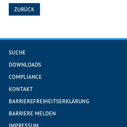
ZURÜCK
Navigation
SUCHE
überspringen
DOWNLOADS
COMPLIANCE
KONTAKT
BARRIEREFREIHEITS­ERKLÄRUNG
BARRIERE MELDEN
IMPRESSUM