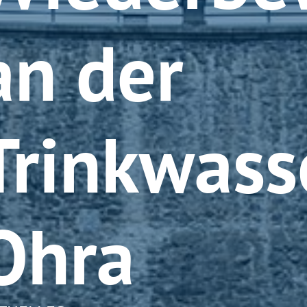
an der
Trinkwass
Ohra