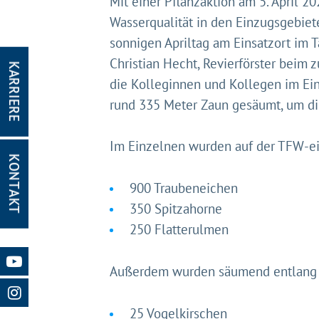
Mit einer Pflanzaktion am 5. April 2
Wasserqualität in den Einzugsgebiet
sonnigen Apriltag am Einsatzort im 
Christian Hecht, Revierförster beim 
KARRIERE
die Kolleginnen und Kollegen im Ein
rund 335 Meter Zaun gesäumt, um di
Im Einzelnen wurden auf der TFW-ei
KONTAKT
Gleich g
900 Traubeneichen
Mit Ihrer Z
350 Spitzahorne
Website nut
250 Flatterulmen
Website und
Impressum
Außerdem wurden säumend entlang de
25 Vogelkirschen