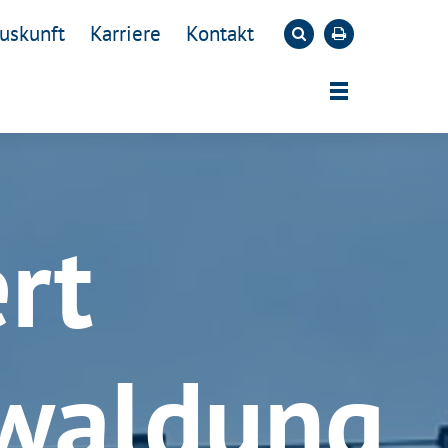
uskunft
Karriere
Kontakt
rt
waldung