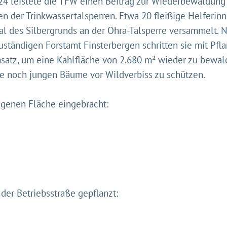
024 leistete die TFW einen Beitrag zur Wiederbewaldung 
en der Trinkwassertalsperren. Etwa 20 fleißige Helferin
Tal des Silbergrunds an der Ohra-Talsperre versammelt.
zuständigen Forstamt Finsterbergen schritten sie mit Pf
satz, um eine Kahlfläche von 2.680 m² wieder zu bewal
e noch jungen Bäume vor Wildverbiss zu schützen.
genen Fläche eingebracht:
eht's los!
ustimmung möchten wir moderne Web-Technologien auf u
zen. Einige sind essenziell, Youtube und Matomo helfen u
 Ihr Erlebnis zu verbessern.
&
Datenschutz
r Betriebsstraße gepflanzt: