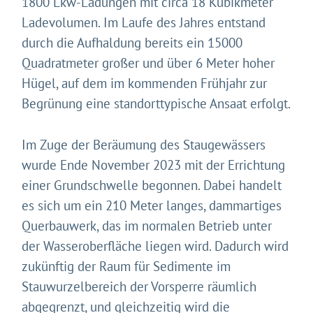
1800 Lkw-Ladungen mit circa 18 Kubikmeter
Technologien auf unserer Website nutzen. Einige sind
Ladevolumen. Im Laufe des Jahres entstand
essenziell, Youtube und Matomo helfen uns diese
durch die Aufhaldung bereits ein 15000
Website und Ihr Erlebnis zu verbessern.
Quadratmeter großer und über 6 Meter hoher
Impressum
&
Datenschutz
Hügel, auf dem im kommenden Frühjahr zur
Begrünung eine standorttypische Ansaat erfolgt.
Im Zuge der Beräumung des Staugewässers
wurde Ende November 2023 mit der Errichtung
einer Grundschwelle begonnen. Dabei handelt
es sich um ein 210 Meter langes, dammartiges
Querbauwerk, das im normalen Betrieb unter
der Wasseroberfläche liegen wird. Dadurch wird
zukünftig der Raum für Sedimente im
Stauwurzelbereich der Vorsperre räumlich
abgegrenzt, und gleichzeitig wird die