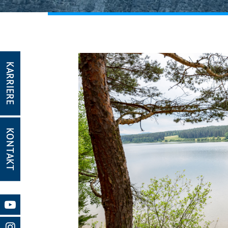
KARRIERE
KONTAKT
Gleich g
Mit Ihrer Z
Website nut
Website und
Impressum