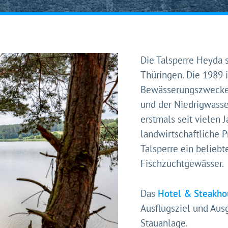
Die Talsperre Heyda 
Thüringen. Die 1989
Bewässerungszwecken
und der Niedrigwass
erstmals seit vielen 
landwirtschaftliche Pr
eht's los!
Talsperre ein beliebt
ustimmung möchten wir moderne Web-Technologien auf u
Fischzuchtgewässer.
zen. Einige sind essenziell, Youtube und Matomo helfen u
 Ihr Erlebnis zu verbessern.
Das
Hotel & Steakho
&
Datenschutz
Ausflugsziel und Aus
Stauanlage.