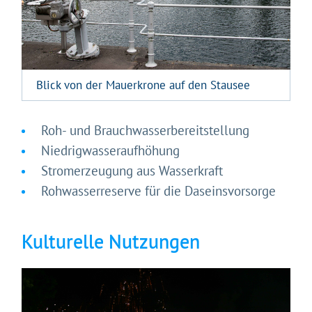
Blick von der Mauerkrone auf den Stausee
Gleich geht's los!
Roh- und Brauchwasserbereitstellung
Mit Ihrer Zustimmung möchten wir moderne Web-
Technologien auf unserer Website nutzen. Einige sind
Niedrigwasseraufhöhung
essenziell, Youtube und Matomo helfen uns diese
Stromerzeugung aus Wasserkraft
Website und Ihr Erlebnis zu verbessern.
Rohwasserreserve für die Daseinsvorsorge
Impressum
&
Datenschutz
Kulturelle Nutzungen