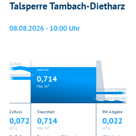
Talsperre Tambach-Dietharz
08.08.2026 - 10:00 Uhr
Zufluss
Stauinhalt
Stollenzufluss
0,714
Mio. m³
Rohwasserabgabe
Unterwasserabgabe
Zufluss
Stauinhalt
RW-Abgabe
0,072
0,714
0,022
m³/s
Mio. m³
m³/s