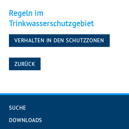
Regeln im
Trinkwasserschutzgebiet
VERHALTEN IN DEN SCHUTZZONEN
ZURÜCK
Navigation
SUCHE
überspringen
DOWNLOADS