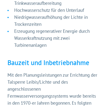
Trinkwasseraufbereitung
Hochwasserschutz für den Unterlauf
Niedrigwasseraufhöhung der Lichte in
Trockenzeiten
Erzeugung regenerativer Energie durch
Wasserkraftnutzung mit zwei
Turbinenanlagen
Bauzeit und Inbetriebnahme
Gleich geht's los!
Mit den Planungsleistungen zur Errichtung der
Mit Ihrer Zustimmung möchten wir moderne Web-
Talsperre Leibis/Lichte und des
Technologien auf unserer Website nutzen. Einige sind
angeschlossenen
essenziell, Youtube und Matomo helfen uns diese
Fernwasserversorgungssystems wurde bereits
Website und Ihr Erlebnis zu verbessern.
in den 1970-er Jahren begonnen. Es folgten
Impressum
&
Datenschutz