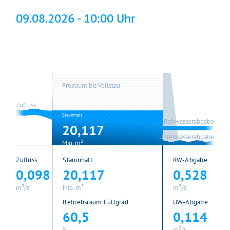
09.08.2026 - 10:00 Uhr
Freiraum bis Vollstau
Zufluss
Stauinhalt
Rohwasserabgabe
20,117
Unterwasserabgabe
Mio. m³
Zufluss
Stauinhalt
RW-Abgabe
0,098
20,117
0,528
m³/s
Mio. m³
m³/s
Betriebsraum Füllgrad
UW-Abgabe
60,5
0,114
%
m³/s