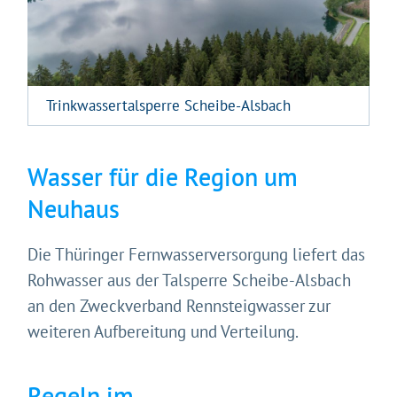
Trinkwassertalsperre Scheibe-Alsbach
Gleich geht's los!
Mit Ihrer Zustimmung möchten wir moderne Web-
Technologien auf unserer Website nutzen. Einige sind
Wasser für die Region um
essenziell, Youtube und Matomo helfen uns diese
Neuhaus
Website und Ihr Erlebnis zu verbessern.
Impressum
&
Datenschutz
Die Thüringer Fernwasserversorgung liefert das
Rohwasser aus der Talsperre Scheibe-Alsbach
an den Zweckverband Rennsteigwasser zur
weiteren Aufbereitung und Verteilung.
Regeln im