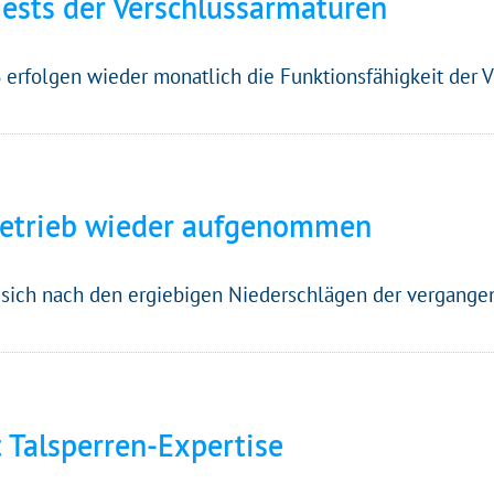
 Tests der Verschlussarmaturen
erfolgen wieder monatlich die Funktionsfähigkeit der 
eht's los!
ustimmung möchten wir moderne Web-Technologien auf u
betrieb wieder aufgenommen
zen. Einige sind essenziell, Youtube und Matomo helfen u
 Ihr Erlebnis zu verbessern.
t sich nach den ergiebigen Niederschlägen der vergange
&
Datenschutz
 Talsperren-Expertise