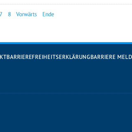
7
8
Vorwärts
Ende
KT
BARRIEREFREIHEITS­ERKLÄRUNG
BARRIERE MEL