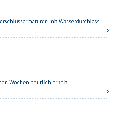
Verschlussarmaturen mit Wasserdurchlass.
nserer
ns diese
nen Wochen deutlich erholt.