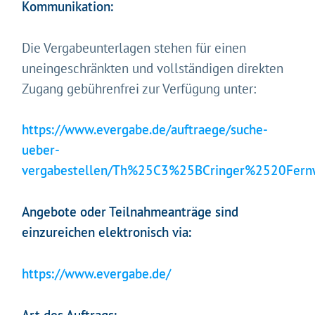
Kommunikation:
Mit Ihrer Zustimmung möchten wir moderne Web-
Technologien auf unserer Website nutzen. Einige sind
essenziell, Youtube und Matomo helfen uns diese
Die Vergabeunterlagen stehen für einen
Website und Ihr Erlebnis zu verbessern.
uneingeschränkten und vollständigen direkten
Impressum
&
Datenschutz
Zugang gebührenfrei zur Verfügung unter:
https://www.evergabe.de/auftraege/suche-
ueber-
vergabestellen/Th%25C3%25BCringer%2520Fer
Angebote oder Teilnahmeanträge sind
einzureichen elektronisch via:
https://www.evergabe.de/