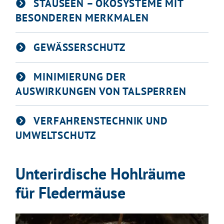
STAUSEEN – ÖKOSYSTEME MIT
BESONDEREN MERKMALEN
GEWÄSSERSCHUTZ
MINIMIERUNG DER
AUSWIRKUNGEN VON TALSPERREN
VERFAHRENSTECHNIK UND
Gleich geht's los!
UMWELTSCHUTZ
Mit Ihrer Zustimmung möchten wir moderne Web-
Technologien auf unserer Website nutzen. Einige sind
Unterirdische Hohlräume
essenziell, Youtube und Matomo helfen uns diese
Website und Ihr Erlebnis zu verbessern.
für Fledermäuse
Impressum
&
Datenschutz