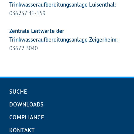
Trinkwasseraufbereitungsanlage Luisenthal:
036257 41-159
Zentrale Leitwarte der
Gleich geht's los!
Trinkwasseraufbereitungsanlage Zeigerheim:
Mit Ihrer Zustimmung möchten wir moderne Web-
03672 3040
Technologien auf unserer Website nutzen. Einige sind
essenziell, Youtube und Matomo helfen uns diese
Website und Ihr Erlebnis zu verbessern.
Impressum
&
Datenschutz
Navigation
SUCHE
überspringen
DOWNLOADS
COMPLIANCE
KONTAKT