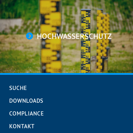
HOCHWASSERSCHUTZ
Navigation
SUCHE
überspringen
DOWNLOADS
COMPLIANCE
KONTAKT