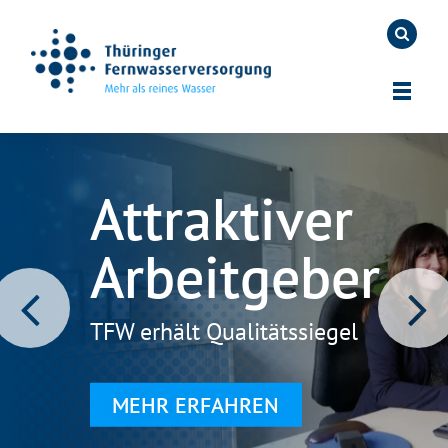
Potentiale
Die
Hochwasser­
Aktuelle
Talsperren
Wasser­
Attraktiver
Wasser
der
Westring­
schutz in
Talsperren­
Großprojekte
in
aufbereitung
Arbeitgeber
verbindet.
Wasserkraft
kaskade
Thüringen
werte
Thüringen
Einblicke in unsere
langfristigen Projekte
Vom Oberflächenwasser zum
TFW erhält Qualitätssiegel
Jobs in deiner Region
MEHR ERFAHREN
CO
-neutrale
Trinkwasser
Regenerative Energie aus
Hochwasserrückhalteräume in
Pegelwerte der
Trinkwassertalsperren und
2
Wasser
Talsperren
Trinkwassertalsperren
weitere Stauanlagen
Trinkwasserversorgung
MEHR ERFAHREN
MEHR ERFAHREN
MEHR ERFAHREN
MEHR ERFAHREN
MEHR ERFAHREN
MEHR ERFAHREN
MEHR ERFAHREN
MEHR ERFAHREN