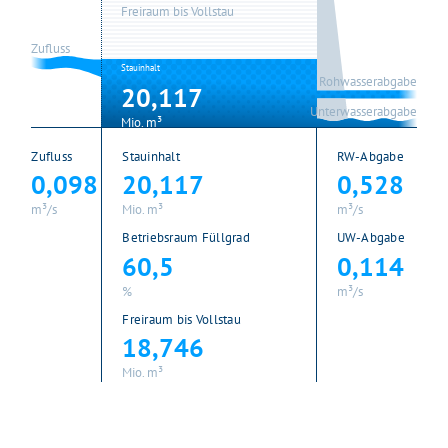
Freiraum bis Vollstau
Zufluss
Stauinhalt
Rohwasserabgabe
20,117
Unterwasserabgabe
Mio. m³
Zufluss
Stauinhalt
RW-Abgabe
0,098
20,117
0,528
m³/s
Mio. m³
m³/s
Gleich geht's los!
Betriebsraum Füllgrad
UW-Abgabe
Mit Ihrer Zustimmung möchten wir moderne Web-
60,5
0,114
Technologien auf unserer Website nutzen. Einige sind
%
m³/s
essenziell, Youtube und Matomo helfen uns diese
Freiraum bis Vollstau
Website und Ihr Erlebnis zu verbessern.
18,746
Impressum
&
Datenschutz
Mio. m³