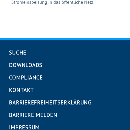
Stromeinspeisung in das öffentliche Netz
Navigation
SUCHE
überspringen
DOWNLOADS
COMPLIANCE
KONTAKT
BARRIEREFREIHEITS­ERKLÄRUNG
BARRIERE MELDEN
IMPRESSUM