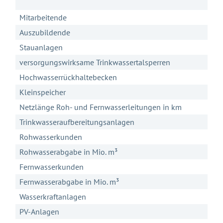
Mitarbeitende
Auszubildende
Stauanlagen
versorgungswirksame Trinkwassertalsperren
Hochwasserrückhaltebecken
Kleinspeicher
Netzlänge Roh- und Fernwasserleitungen in km
Trinkwasseraufbereitungsanlagen
Rohwasserkunden
Gleich geht's los!
Rohwasserabgabe in Mio. m³
Mit Ihrer Zustimmung möchten wir moderne Web-
Fernwasserkunden
Technologien auf unserer Website nutzen. Einige sind
essenziell, Youtube und Matomo helfen uns diese
Fernwasserabgabe in Mio. m³
Website und Ihr Erlebnis zu verbessern.
Wasserkraftanlagen
Impressum
&
Datenschutz
PV-Anlagen