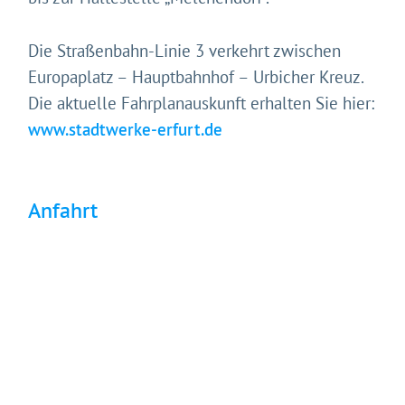
Technologien auf unserer Website nutzen. Einige sind
essenziell, Youtube und Matomo helfen uns diese
Website und Ihr Erlebnis zu verbessern.
Die Straßenbahn-Linie 3 verkehrt zwischen
Impressum
&
Datenschutz
Europaplatz – Hauptbahnhof – Urbicher Kreuz.
Die aktuelle Fahrplanauskunft erhalten Sie hier:
www.stadtwerke-erfurt.de
Anfahrt