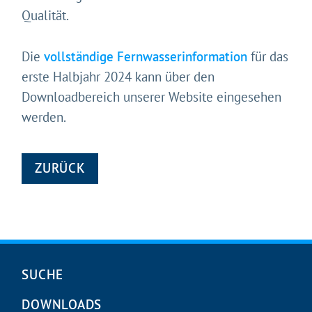
Qualität.
Die
vollständige Fernwasserinformation
für das
erste Halbjahr 2024 kann über den
Downloadbereich unserer Website eingesehen
werden.
ZURÜCK
Navigation
SUCHE
überspringen
DOWNLOADS