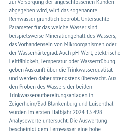
zur Versorgung der angeschlossenen Kunden
abgegeben wird, wird das sogenannte
Reinwasser gründlich beprobt. Untersuchte
Parameter für das weiche Wasser sind
beispielsweise Mineraliengehalt des Wassers,
das Vorhandensein von Mikroorganismen oder
Gleich geht's los!
der Wasserhärtegrad. Auch pH-Wert, elektrische
Mit Ihrer Zustimmung möchten wir moderne Web-
Leitfähigkeit, Temperatur oder Wassertrübung
Technologien auf unserer Website nutzen. Einige sind
geben Auskunft über die Trinkwasserqualität
essenziell, Youtube und Matomo helfen uns diese
und werden daher strengstens überwacht. Aus
Website und Ihr Erlebnis zu verbessern.
den Proben des Wassers der beiden
Impressum
&
Datenschutz
Trinkwasseraufbereitungsanlagen in
Zeigerheim/Bad Blankenburg und Luisenthal
wurden im ersten Halbjahr 2024 13 498
Analysewerte untersucht. Die Auswertung
bescheinigt dem Fernwasser eine hohe