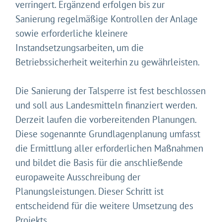
verringert. Ergänzend erfolgen bis zur
Gleich geht's los!
Sanierung regelmäßige Kontrollen der Anlage
Mit Ihrer Zustimmung möchten wir moderne Web-
sowie erforderliche kleinere
Technologien auf unserer Website nutzen. Einige sind
Instandsetzungsarbeiten, um die
essenziell, Youtube und Matomo helfen uns diese
Betriebssicherheit weiterhin zu gewährleisten.
Website und Ihr Erlebnis zu verbessern.
Impressum
&
Datenschutz
Die Sanierung der Talsperre ist fest beschlossen
und soll aus Landesmitteln finanziert werden.
Derzeit laufen die vorbereitenden Planungen.
Diese sogenannte Grundlagenplanung umfasst
die Ermittlung aller erforderlichen Maßnahmen
und bildet die Basis für die anschließende
europaweite Ausschreibung der
Planungsleistungen. Dieser Schritt ist
entscheidend für die weitere Umsetzung des
Projekts.