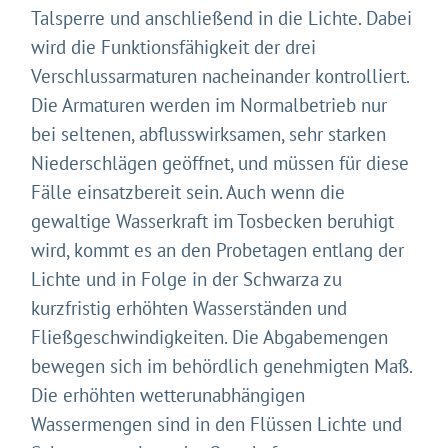
Talsperre und anschließend in die Lichte. Dabei
wird die Funktionsfähigkeit der drei
Verschlussarmaturen nacheinander kontrolliert.
Die Armaturen werden im Normalbetrieb nur
bei seltenen, abflusswirksamen, sehr starken
Niederschlägen geöffnet, und müssen für diese
Fälle einsatzbereit sein. Auch wenn die
gewaltige Wasserkraft im Tosbecken beruhigt
wird, kommt es an den Probetagen entlang der
Gleich geht's los!
Lichte und in Folge in der Schwarza zu
Mit Ihrer Zustimmung möchten wir moderne Web-
kurzfristig erhöhten Wasserständen und
Technologien auf unserer Website nutzen. Einige sind
Fließgeschwindigkeiten. Die Abgabemengen
essenziell, Youtube und Matomo helfen uns diese
bewegen sich im behördlich genehmigten Maß.
Website und Ihr Erlebnis zu verbessern.
Die erhöhten wetterunabhängigen
Impressum
&
Datenschutz
Wassermengen sind in den Flüssen Lichte und