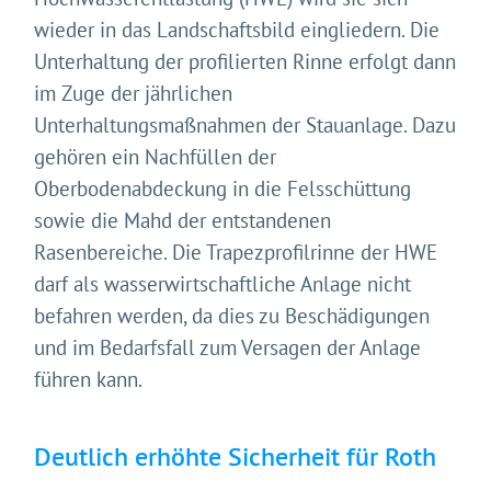
wieder in das Landschaftsbild eingliedern. Die
Unterhaltung der profilierten Rinne erfolgt dann
im Zuge der jährlichen
Unterhaltungsmaßnahmen der Stauanlage. Dazu
gehören ein Nachfüllen der
Oberbodenabdeckung in die Felsschüttung
sowie die Mahd der entstandenen
Rasenbereiche. Die Trapezprofilrinne der HWE
darf als wasserwirtschaftliche Anlage nicht
Gleich geht's los!
befahren werden, da dies zu Beschädigungen
Mit Ihrer Zustimmung möchten wir moderne Web-
und im Bedarfsfall zum Versagen der Anlage
Technologien auf unserer Website nutzen. Einige sind
führen kann.
essenziell, Youtube und Matomo helfen uns diese
Website und Ihr Erlebnis zu verbessern.
Impressum
&
Datenschutz
Deutlich erhöhte Sicherheit für Roth