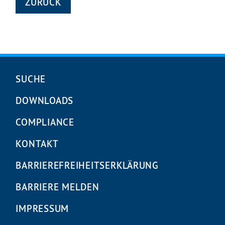
ZURÜCK
Navigation
SUCHE
überspringen
DOWNLOADS
COMPLIANCE
KONTAKT
BARRIEREFREIHEITS­ERKLÄRUNG
BARRIERE MELDEN
IMPRESSUM