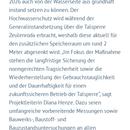
2026 auch von der Wasserseite aus grundhaft
instand setzen zu können. Der
Hochwasserschutz wird während der
Generalinstandsetzung über die Talsperre
Gleich geht's los!
Zeulenroda erbracht, weshalb diese aktuell für
den zusätzlichen Speicherraum um rund 2
Mit Ihrer Zustimmung möchten wir moderne Web-
Meter abgesenkt wird. „Im Fokus der Maßnahme
Technologien auf unserer Website nutzen. Einige sind
essenziell, Youtube und Matomo helfen uns diese
stehen die langfristige Sicherung der
Website und Ihr Erlebnis zu verbessern.
normgerechten Tragsicherheit sowie die
Impressum
&
Datenschutz
Wiederherstellung der Gebrauchstauglichkeit
und der Dauerhaftigkeit für einen
zukunftssicheren Betrieb der Talsperre“, sagt
Projektleiterin Diana Henze. Dazu seien
umfangreiche vorbereitende Messungen sowie
Bauwerks-, Baustoff- und
Bauzustandsuntersuchungen an allen