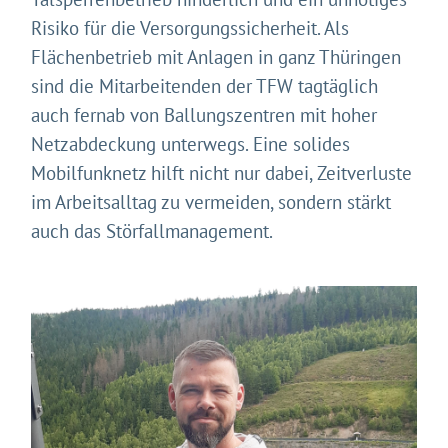
Risiko für die Versorgungssicherheit. Als
Flächenbetrieb mit Anlagen in ganz Thüringen
sind die Mitarbeitenden der TFW tagtäglich
auch fernab von Ballungszentren mit hoher
Netzabdeckung unterwegs. Eine solides
Mobilfunknetz hilft nicht nur dabei, Zeitverluste
im Arbeitsalltag zu vermeiden, sondern stärkt
auch das Störfallmanagement.
Gleich geht's los!
Mit Ihrer Zustimmung möchten wir moderne Web-
Technologien auf unserer Website nutzen. Einige sind
essenziell, Youtube und Matomo helfen uns diese
Website und Ihr Erlebnis zu verbessern.
Impressum
&
Datenschutz