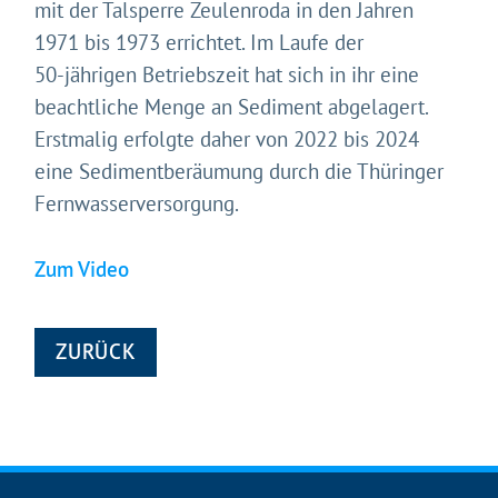
mit der Talsperre Zeulenroda in den Jahren
Mit Ihrer Zustimmung möchten wir moderne Web-
Technologien auf unserer Website nutzen. Einige sind
1971 bis 1973 errichtet. Im Laufe der
essenziell, Youtube und Matomo helfen uns diese
50-jährigen Betriebszeit hat sich in ihr eine
Website und Ihr Erlebnis zu verbessern.
beachtliche Menge an Sediment abgelagert.
Impressum
&
Datenschutz
Erstmalig erfolgte daher von 2022 bis 2024
eine Sedimentberäumung durch die Thüringer
Fernwasserversorgung.
Zum Video
ZURÜCK