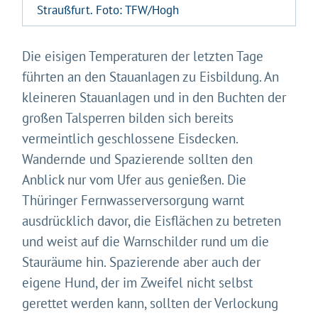
Straußfurt. Foto: TFW/Hogh
Die eisigen Temperaturen der letzten Tage
führten an den Stauanlagen zu Eisbildung. An
kleineren Stauanlagen und in den Buchten der
großen Talsperren bilden sich bereits
vermeintlich geschlossene Eisdecken.
Wandernde und Spazierende sollten den
Anblick nur vom Ufer aus genießen. Die
Thüringer Fernwasserversorgung warnt
Gleich geht's los!
ausdrücklich davor, die Eisflächen zu betreten
Mit Ihrer Zustimmung möchten wir moderne Web-
und weist auf die Warnschilder rund um die
Technologien auf unserer Website nutzen. Einige sind
Stauräume hin. Spazierende aber auch der
essenziell, Youtube und Matomo helfen uns diese
Website und Ihr Erlebnis zu verbessern.
eigene Hund, der im Zweifel nicht selbst
Impressum
&
Datenschutz
gerettet werden kann, sollten der Verlockung