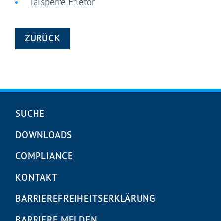
Talsperre Erletor
ZURÜCK
Navigation
SUCHE
überspringen
DOWNLOADS
COMPLIANCE
KONTAKT
BARRIEREFREIHEITS­ERKLÄRUNG
BARRIERE MELDEN