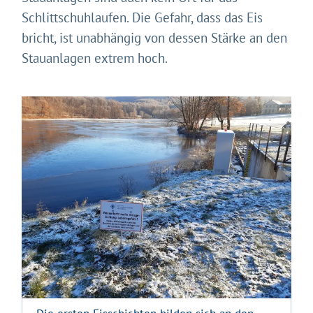
Schlittschuhlaufen. Die Gefahr, dass das Eis
bricht, ist unabhängig von dessen Stärke an den
Stauanlagen extrem hoch.
Gleich geht's los!
Mit Ihrer Zustimmung möchten wir moderne Web-
Technologien auf unserer Website nutzen. Einige sind
essenziell, Youtube und Matomo helfen uns diese
Website und Ihr Erlebnis zu verbessern.
Impressum
&
Datenschutz