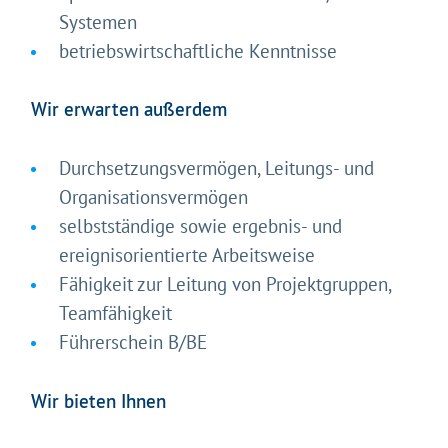
Systemen
betriebswirtschaftliche Kenntnisse
Gleich geht's los!
Wir erwarten außerdem
Mit Ihrer Zustimmung möchten wir moderne Web-
Technologien auf unserer Website nutzen. Einige sind
Durchsetzungsvermögen, Leitungs- und
essenziell, Youtube und Matomo helfen uns diese
Organisationsvermögen
Website und Ihr Erlebnis zu verbessern.
selbstständige sowie ergebnis- und
Impressum
&
Datenschutz
ereignisorientierte Arbeitsweise
Fähigkeit zur Leitung von Projektgruppen,
Teamfähigkeit
Führerschein B/BE
Wir bieten Ihnen