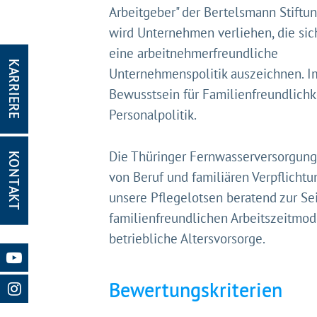
Arbeitgeber" der Bertelsmann Stiftun
wird Unternehmen verliehen, die sic
eine arbeitnehmerfreundliche
KARRIERE
Unternehmenspolitik auszeichnen. I
Bewusstsein für Familienfreundlichk
Personalpolitik.
Die Thüringer Fernwasserversorgung 
KONTAKT
Gleich g
von Beruf und familiären Verpflicht
Mit Ihrer Z
unsere Pflegelotsen beratend zur Se
Website nut
familienfreundlichen Arbeitszeitmod
Website und
betriebliche Altersvorsorge.
Impressum
Bewertungskriterien