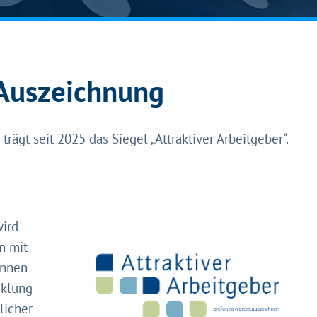
 Auszeichnung
rägt seit 2025 das Siegel „Attraktiver Arbeitgeber“.
wird
n mit
innen
cklung
licher