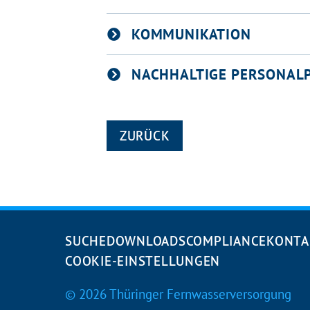
KOMMUNIKATION
NACHHALTIGE PERSONALP
ZURÜCK
Navigation
SUCHE
DOWNLOADS
COMPLIANCE
KONTA
überspringen
COOKIE-EINSTELLUNGEN
© 2026 Thüringer Fernwasserversorgung