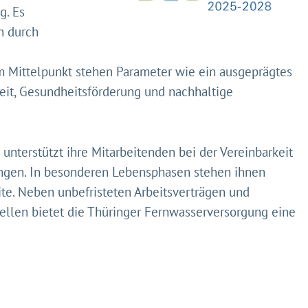
g. Es
h durch
m Mittelpunkt stehen Parameter wie ein ausgeprägtes
eit, Gesundheitsförderung und nachhaltige
unterstützt ihre Mitarbeitenden bei der Vereinbarkeit
eht's los!
ungen. In besonderen Lebensphasen stehen ihnen
ustimmung möchten wir moderne Web-Technologien auf u
ite. Neben unbefristeten Arbeitsverträgen und
zen. Einige sind essenziell, Youtube und Matomo helfen u
ellen bietet die Thüringer Fernwasserversorgung eine
 Ihr Erlebnis zu verbessern.
&
Datenschutz