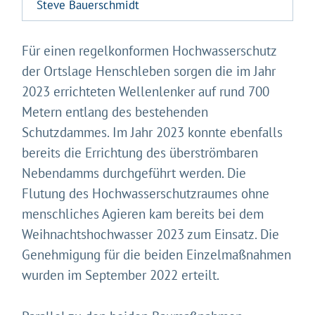
Steve Bauerschmidt
Für einen regelkonformen Hochwasserschutz
der Ortslage Henschleben sorgen die im Jahr
2023 errichteten Wellenlenker auf rund 700
Metern entlang des bestehenden
Schutzdammes. Im Jahr 2023 konnte ebenfalls
bereits die Errichtung des überströmbaren
Nebendamms durchgeführt werden. Die
Gleich geht's los!
Flutung des Hochwasserschutzraumes ohne
Mit Ihrer Zustimmung möchten wir moderne Web-
menschliches Agieren kam bereits bei dem
Technologien auf unserer Website nutzen. Einige sind
essenziell, Youtube und Matomo helfen uns diese
Weihnachtshochwasser 2023 zum Einsatz. Die
Website und Ihr Erlebnis zu verbessern.
Genehmigung für die beiden Einzelmaßnahmen
Impressum
&
Datenschutz
wurden im September 2022 erteilt.